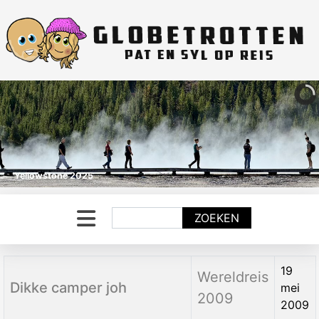
Yellowstone 2025
Zoeken
ZOEKEN
Titel
Categorie
Aanmaakdatum
19
Wereldreis
Dikke camper joh
mei
2009
2009