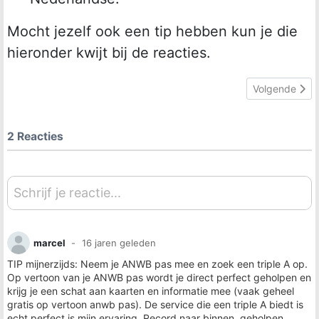
Mocht jezelf ook een tip hebben kun je die
hieronder kwijt bij de reacties.
Volgende artike
Volgende
2 Reacties
Schrijf je reactie...
marcel
16 jaren geleden
TIP mijnerzijds: Neem je ANWB pas mee en zoek een triple A op.
Op vertoon van je ANWB pas wordt je direct perfect geholpen en
krijg je een schat aan kaarten en informatie mee (vaak geheel
gratis op vertoon anwb pas). De service die een triple A biedt is
echt perfect is mijn ervaring. Record naar binnen, geholpen