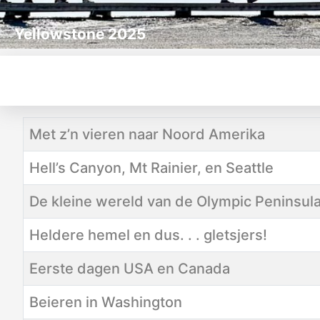
Yellowstone 2025
Titel
Categorie
Aanmaakdatum
Met z’n vieren naar Noord Amerika
Hell’s Canyon, Mt Rainier, en Seattle
De kleine wereld van de Olympic Peninsul
Heldere hemel en dus. . . gletsjers!
Eerste dagen USA en Canada
Beieren in Washington