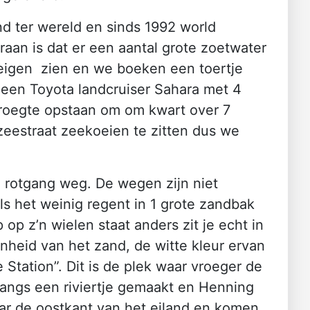
and ter wereld en sinds 1992 world
eraan is dat er een aantal grote zoetwater
e eigen zien en we boeken een toertje
 een Toyota landcruiser Sahara met 4
 vroegte opstaan om om kwart over 7
zeestraat zeekoeien te zitten dus we
n rotgang weg. De wegen zijn niet
ls het weinig regent in 1 grote zandbak
op z’n wielen staat anders zit je echt in
jnheid van het zand, de witte kleur ervan
 Station”. Dit is de plek waar vroeger de
langs een riviertje gemaakt en Henning
aar de oostkant van het eiland en komen