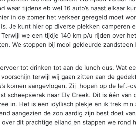
 waar tijdens eb wel 16 auto’s naast elkaar kun
hier in de zomer het verkeer geregeld moet word
is. Je kunt hier op diverse plekken camperen e
erwijl we een tijdje 140 km p/u rijden over het
ten. We stoppen bij mooi gekleurde zandsteen 
ervoer tot drinken tot aan de lunch dus. Wat e
orschijn terwijl wij gaan zitten aan de gedekte
ra’s komen aangevlogen. Zij hopen op de left-
t scheepswrak naar Ely Creek. Dit is één van de 
e in. Het is een idyllisch plekje en ik trek m’
issend aangezien de zon aardig zijn best doet v
e over dit prachtige eiland en stappen we rond h