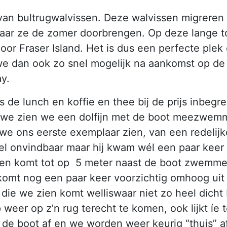
 van bultrugwalvissen. Deze walvissen migreren 
waar ze de zomer doorbrengen. Op deze lange t
oor Fraser Island. Het is dus een perfecte pl
 we dan ook zo snel mogelijk na aankomst op d
y.
is de lunch en koffie en thee bij de prijs inbeg
r we zien we een dolfijn met de boot meezwemme
we ons eerste exemplaar zien, van een redelijke
el onvindbaar maar hij kwam wél een paar keer m
 en komt tot op 5 meter naast de boot zwemmen
komt nog een paar keer voorzichtig omhoog uit 
 die we zien komt welliswaar niet zo heel dicht
 weer op z’n rug terecht te komen, ook lijkt íe 
 de boot af en we worden weer keurig “thuis” a