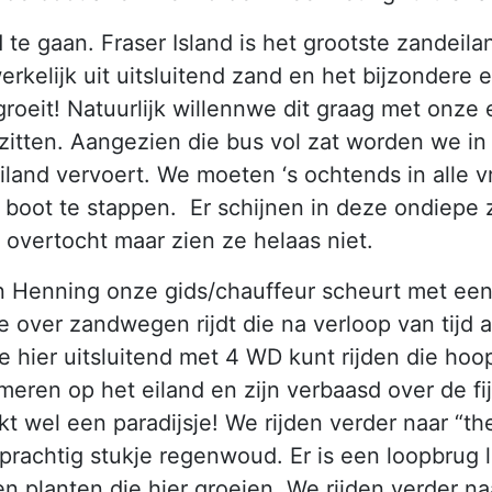
 te gaan. Fraser Island is het grootste zandeil
erkelijk uit uitsluitend zand en het bijzondere 
groeit! Natuurlijk willennwe dit graag met onz
itten. Aangezien die bus vol zat worden we in
eiland vervoert. We moeten ‘s ochtends in alle
boot te stappen. Er schijnen in deze ondiepe 
overtocht maar zien ze helaas niet.
 en Henning onze gids/chauffeur scheurt met ee
e over zandwegen rijdt die na verloop van tijd a
hier uitsluitend met 4 WD kunt rijden die hoop 
meren op het eiland en zijn verbaasd over de fi
kt wel een paradijsje! We rijden verder naar “the
prachtig stukje regenwoud. Er is een loopbrug 
en planten die hier groeien. We rijden verder n