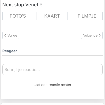
Next stop Venetië
FOTO'S
KAART
FILMPJE
Vorig artikel: Venetië
Volgende arti
Vorige
Volgende
Reageer
Schrijf je reactie...
Laat een reactie achter