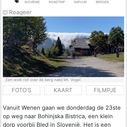
SLOVENIE
ROADTRIP
NATUUR
BERGEN
Reageer
Een wolk rolt over de berg nabij Mt. Vogel
FOTO'S
KAART
FILMPJE
Vanuit Wenen gaan we donderdag de 23ste
op weg naar Bohinjska Bistrica, een klein
dorp voorbij Bled in Slovenië. Het is een