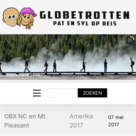
Yellowstone 2025
Zoeken
ZOEKEN
Titel
Categorie
Aanmaakdatum
OBX NC en Mt.
Amerika
07 mei
2017
Pleasant
2017