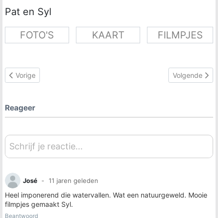
Pat en Syl
FOTO'S
KAART
FILMPJES
Vorig artikel: Land 50, Paraguay
Volgende artik
Vorige
Volgende
Reageer
Schrijf je reactie...
José
11 jaren geleden
Heel imponerend die watervallen. Wat een natuurgeweld. Mooie
filmpjes gemaakt Syl.
Beantwoord