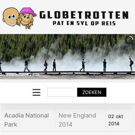
Yellowstone 2025
Zoeken
ZOEKEN
Titel
Categorie
Aanmaakdatum
Acadia National
New England
02 okt
2014
Park
2014