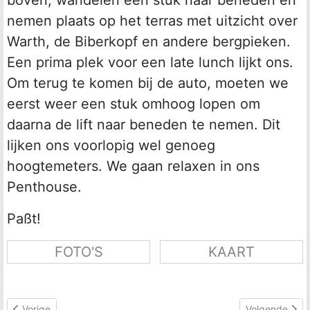
nemen plaats op het terras met uitzicht over
Warth, de Biberkopf en andere bergpieken.
Een prima plek voor een late lunch lijkt ons.
Om terug te komen bij de auto, moeten we
eerst weer een stuk omhoog lopen om
daarna de lift naar beneden te nemen. Dit
lijken ons voorlopig wel genoeg
hoogtemeters. We gaan relaxen in ons
Penthouse.
Paßt!
FOTO'S
KAART
Vorig artikel: Wandelen in Vorarlberg
Volgende artik
Vorige
Volgende