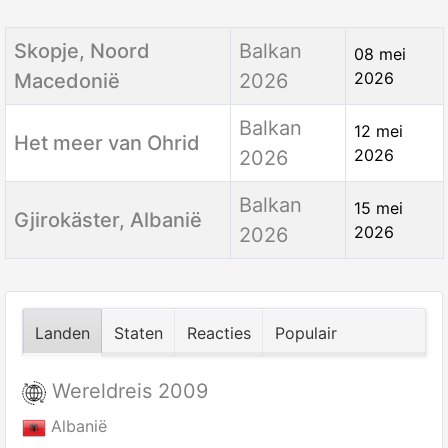
Titel
Categorie
Aanmaakdatum
Skopje, Noord
Balkan
08 mei
2026
Macedonië
2026
Balkan
12 mei
Het meer van Ohrid
2026
2026
Balkan
15 mei
Gjirokäster, Albanië
2026
2026
Landen
Staten
Reacties
Populair
Wereldreis 2009
Albanië